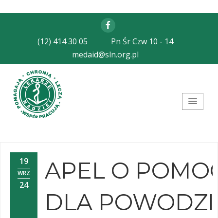
Facebook
(12) 414 30 05
Pn Śr Czw 10 - 14
medaid@sln.org.pl
Stowarzyszenie Lekarze
Nadziei
19
APEL O POMO
WRZ
24
DLA POWODZI