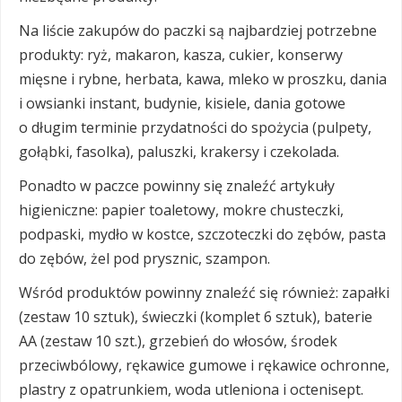
Na liście zakupów do paczki są najbardziej potrzebne
produkty: ryż, makaron, kasza, cukier, konserwy
mięsne i rybne, herbata, kawa, mleko w proszku, dania
i owsianki instant, budynie, kisiele, dania gotowe
o długim terminie przydatności do spożycia (pulpety,
gołąbki, fasolka), paluszki, krakersy i czekolada.
Ponadto w paczce powinny się znaleźć artykuły
higieniczne: papier toaletowy, mokre chusteczki,
podpaski, mydło w kostce, szczoteczki do zębów, pasta
do zębów, żel pod prysznic, szampon.
Wśród produktów powinny znaleźć się również: zapałki
(zestaw 10 sztuk), świeczki (komplet 6 sztuk), baterie
AA (zestaw 10 szt.), grzebień do włosów, środek
przeciwbólowy, rękawice gumowe i rękawice ochronne,
plastry z opatrunkiem, woda utleniona i octenisept.