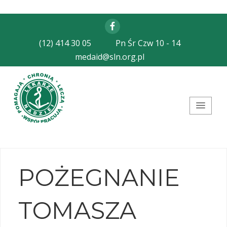
Facebook
(12) 414 30 05
Pn Śr Czw 10 - 14
medaid@sln.org.pl
Stowarzyszenie Lekarze
Nadziei
POŻEGNANIE
TOMASZA