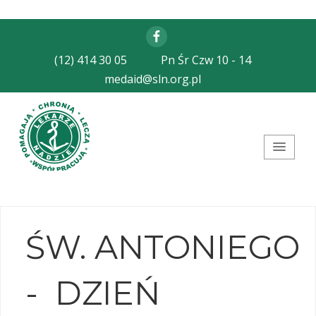
Facebook
(12) 414 30 05
Pn Śr Czw 10 - 14
medaid@sln.org.pl
Stowarzyszenie Lekarze
Nadziei
ŚW. ANTONIEGO
- DZIEŃ