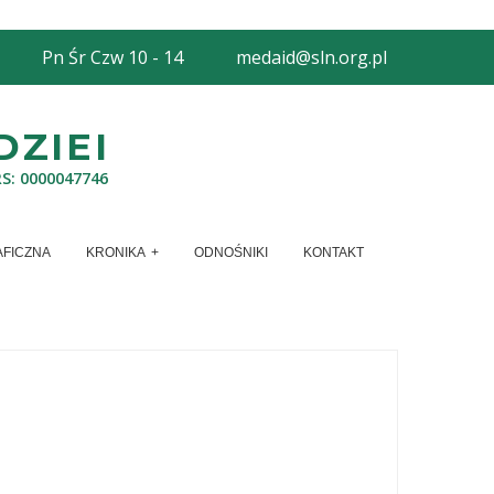
Pn Śr Czw 10 - 14
medaid@sln.org.pl
ZIEI
RS: 0000047746
AFICZNA
KRONIKA
ODNOŚNIKI
KONTAKT