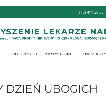
(12) 414 30 05
SZENIE LEKARZE NAD
znego - "NON PROFIT" NIP: 676-01-15-628 • REGON: 350566242 K
PRZYCHODNIA SLN
PROSIMY O POMOC
KRONIKA FOTOGR
Y DZIEŃ UBOGICH