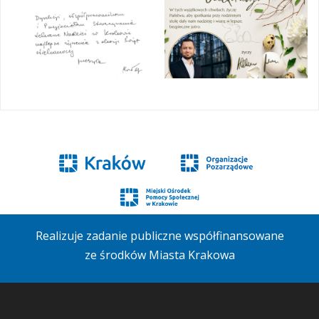
Realizuje zadanie publiczne współfinansowane
ze środków Miasta Krakowa