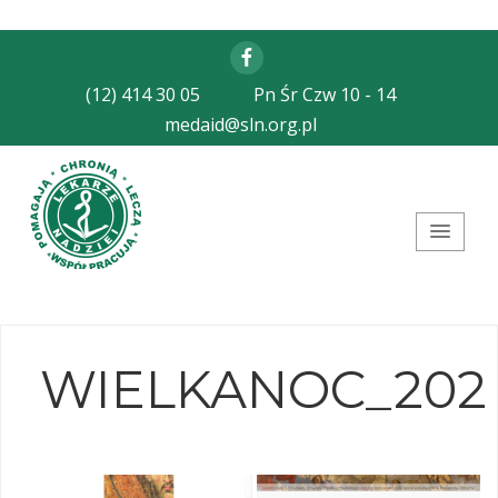
Facebook
(12) 414 30 05
Pn Śr Czw 10 - 14
medaid@sln.org.pl
Stowarzyszenie Lekarze
Nadziei
WIELKANOC_202