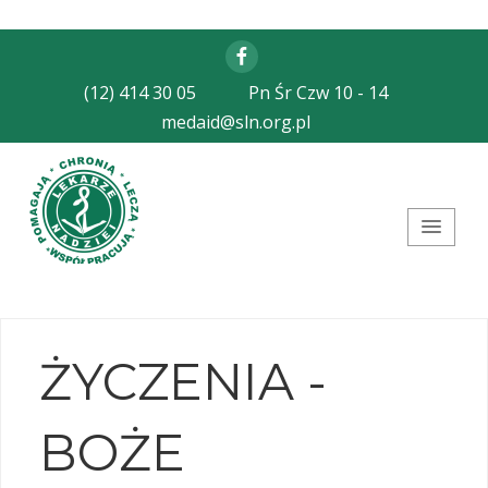
Facebook
(12) 414 30 05
Pn Śr Czw 10 - 14
medaid@sln.org.pl
Stowarzyszenie Lekarze
Nadziei
ŻYCZENIA -
BOŻE