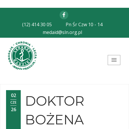
Facebook
(12) 414 30 05
Pn Śr Czw 10 - 14
medaid@sln.org.pl
Stowarzyszenie Lekarze
Nadziei
02
DOKTOR
CZE
26
BOŻENA