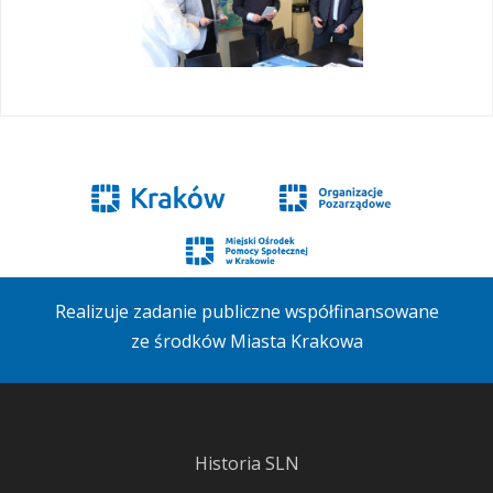
Realizuje zadanie publiczne współfinansowane
ze środków Miasta Krakowa
Historia SLN