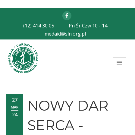
Facebook
(12) 414 30 05
Pn Śr Czw 10 - 14
medaid@sln.org.pl
Stowarzyszenie Lekarze
Nadziei
27
NOWY DAR
MAR
24
SERCA -