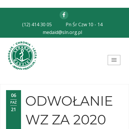
Facebook
(12) 414 30 05
Pn Śr Czw 10 - 14
medaid@sln.org.pl
Stowarzyszenie Lekarze
Nadziei
06
ODWOŁANIE
PAŹ
21
WZ ZA 2020