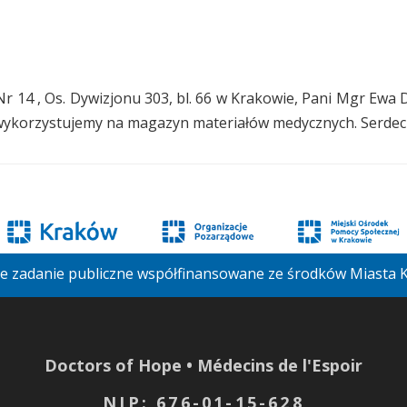
r 14 , Os. Dywizjonu 303, bl. 66 w Krakowie, Pani Mgr Ewa 
 wykorzystujemy na magazyn materiałów medycznych. Serdec
je zadanie publiczne współfinansowane ze środków Miasta
Doctors of Hope • Médecins de l'Espoir
NIP: 676-01-15-628