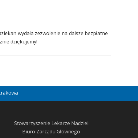
Dziekan wydała zezwolenie na dalsze bezpłatne
znie dziękujemy!
 Krakowa
Stowarzyszenie Lekarze Nadziei
Biuro Zarządu Głównego