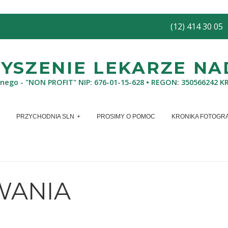
(12) 414 30 05
SZENIE LEKARZE NAD
znego - "NON PROFIT" NIP: 676-01-15-628 • REGON: 350566242 K
PRZYCHODNIA SLN
PROSIMY O POMOC
KRONIKA FOTOGR
WANIA