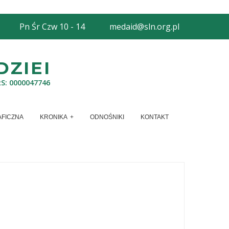
Pn Śr Czw 10 - 14
medaid@sln.org.pl
ZIEI
RS: 0000047746
AFICZNA
KRONIKA
ODNOŚNIKI
KONTAKT