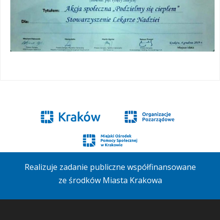
Realizuje zadanie publiczne współfinansowane
ze środków Miasta Krakowa