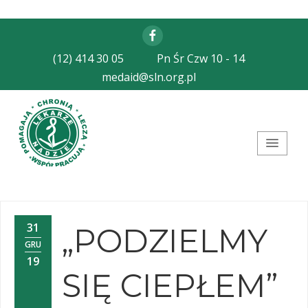
Facebook
(12) 414 30 05
Pn Śr Czw 10 - 14
medaid@sln.org.pl
Stowarzyszenie Lekarze
Nadziei
31
„PODZIELMY
GRU
19
SIĘ CIEPŁEM”