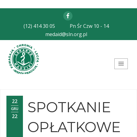
Facebook
(12) 414 30 05
Pn Śr Czw 10 - 14
medaid@sln.org.pl
Stowarzyszenie Lekarze
Nadziei
22
SPOTKANIE
GRU
22
OPŁATKOWE