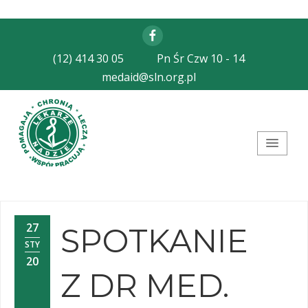
Facebook
(12) 414 30 05
Pn Śr Czw 10 - 14
medaid@sln.org.pl
Stowarzyszenie Lekarze
Nadziei
27
SPOTKANIE
STY
20
Z DR MED.