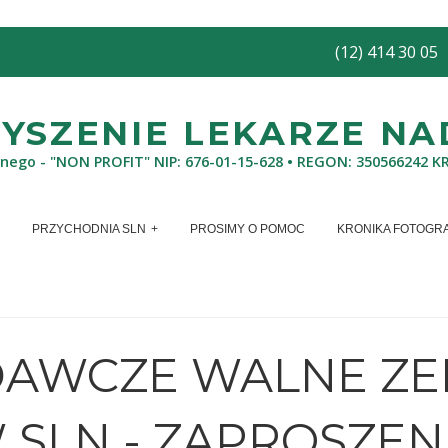
(12) 414 30 05
SZENIE LEKARZE NAD
znego - "NON PROFIT" NIP: 676-01-15-628 • REGON: 350566242 K
PRZYCHODNIA SLN
PROSIMY O POMOC
KRONIKA FOTOGR
AWCZE WALNE ZE
SLN - ZAPROSZEN