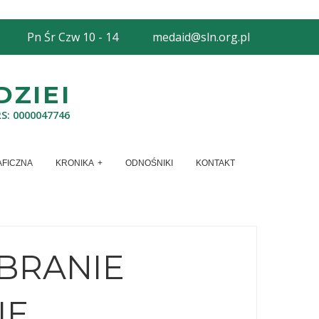
Pn Śr Czw 10 - 14
medaid@sln.org.pl
ZIEI
RS: 0000047746
AFICZNA
KRONIKA
ODNOŚNIKI
KONTAKT
BRANIE
IE