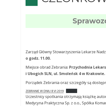
Sprawoz
Zarząd Główny Stowarzyszenia Lekarze Nadz
o godz. 11.00.
Miejsce obrad Zebrania:
Przychodnia Lekar
i Ubogich SLN, ul. Smoleńsk 4 w Krakowie.
Porządek Zebrania oraz szczegóły są dostępn
ZEBRANIE W DNIU 8 VI 2019
Pobierz
Uczestnicy spotkania otrzymają książkę auto
Medycyna Praktyczna Sp. z o.o., Spółka Koma