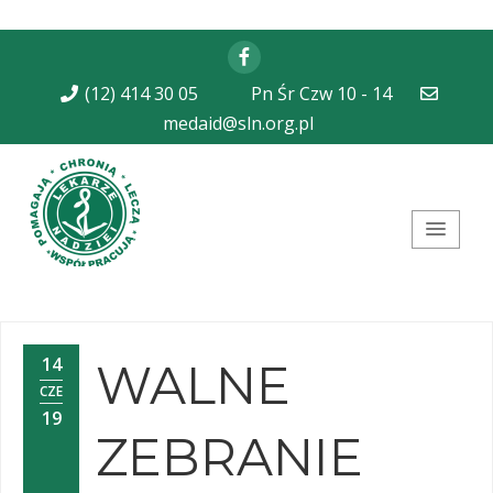
Facebook
(12) 414 30 05
Pn Śr Czw 10 - 14
medaid@sln.org.pl
Stowarzyszenie Lekarze
Nadziei
14
WALNE
CZE
19
ZEBRANIE