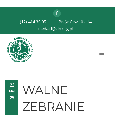
Facebook
(12) 414 30 05
Pn Śr Czw 10 - 14
medaid@sln.org.pl
Stowarzyszenie Lekarze
Nadziei
22
WALNE
MAJ
25
ZEBRANIE